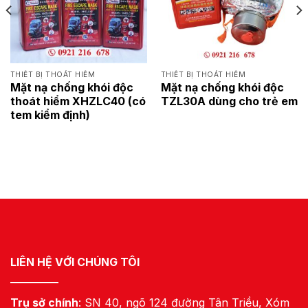
THIẾT BỊ THOÁT HIỂM
THIẾT BỊ THOÁT HIỂM
Mặt nạ chống khói độc
Mặt nạ chống khói độc
thoát hiểm XHZLC40 (có
TZL30A dùng cho trẻ em
tem kiểm định)
LIÊN HỆ VỚI CHÚNG TÔI
Trụ sở chính
: SN 40, ngõ 124 đường Tân Triều, Xóm