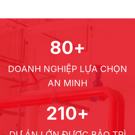
80+
DOANH NGHIỆP LỰA CHỌN
AN MINH
210+
DỰ ÁN LỚN ĐƯỢC BẢO TRÌ