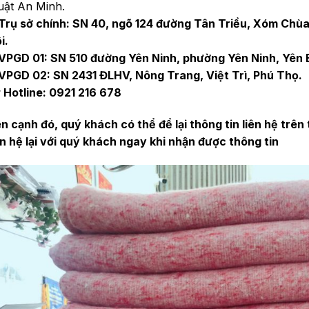
uật An Minh.
Trụ sở chính: SN 40, ngõ 124 đường Tân Triều, Xóm Chùa,
i.
VPGD 01: SN 510 đường Yên Ninh, phường Yên Ninh, Yên B
VPGD 02: SN 2431 ĐLHV, Nông Trang, Việt Trì, Phú Thọ.
Hotline: 0921 216 678
n cạnh đó, quý khách có thể để lại thông tin liên hệ trên 
ên hệ lại với quý khách ngay khi nhận được thông tin