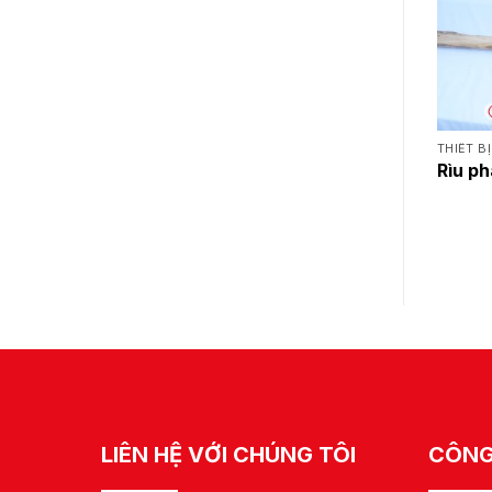
 BỊ THOÁT HIỂM
THIẾT BỊ THOÁT HIỂM
THIẾT B
tạ PCCC thoát hiểm
Xà beng cứu hỏa
Rìu ph
LIÊN HỆ VỚI CHÚNG TÔI
CÔNG