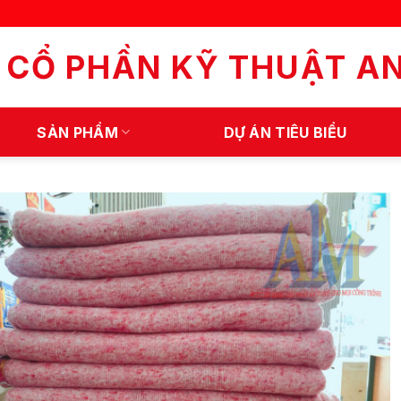
 CỔ PHẦN KỸ THUẬT A
SẢN PHẨM
DỰ ÁN TIÊU BIỂU