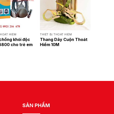
THOÁT HIỂM
THIẾT BỊ THOÁT HIỂM
 chống khói độc
Thang Dây Cuộn Thoát
 6800 cho trẻ em
Hiểm 10M
C
SẢN PHẨM