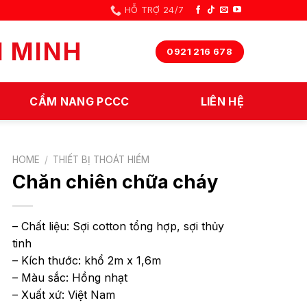
HỖ TRỢ 24/7
N MINH
0921 216 678
CẨM NANG PCCC
LIÊN HỆ
HOME
/
THIẾT BỊ THOÁT HIỂM
Chăn chiên chữa cháy
– Chất liệu: Sợi cotton tổng hợp, sợi thủy
tinh
– Kích thước: khổ 2m x 1,6m
– Màu sắc: Hồng nhạt
– Xuất xứ: Việt Nam