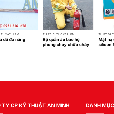
Ị THOÁT HIỂM
THIẾT BỊ THOÁT HIỂM
THIẾT BỊ 
á dỡ đa năng
Bộ quần áo bảo hộ
Mặt nạ
phòng cháy chữa cháy
silicon
 TY CP KỸ THUẬT AN MINH
DANH MỤ