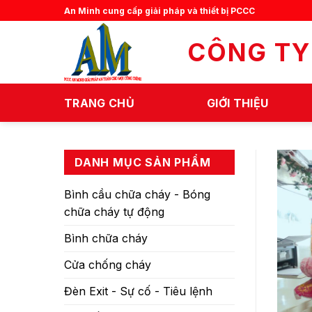
Skip
An Minh cung cấp giải pháp và thiết bị PCCC
to
content
CÔNG TY
TRANG CHỦ
GIỚI THIỆU
DANH MỤC SẢN PHẨM
Bình cầu chữa cháy - Bóng
chữa cháy tự động
Bình chữa cháy
Cửa chống cháy
Đèn Exit - Sự cố - Tiêu lệnh