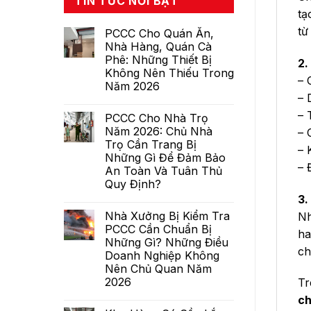
TIN TỨC NỔI BẬT
tạ
từ
PCCC Cho Quán Ăn,
Nhà Hàng, Quán Cà
Phê: Những Thiết Bị
2.
Không Nên Thiếu Trong
– 
Năm 2026
– 
– 
PCCC Cho Nhà Trọ
Năm 2026: Chủ Nhà
– 
Trọ Cần Trang Bị
– 
Những Gì Để Đảm Bảo
– 
An Toàn Và Tuân Thủ
Quy Định?
3.
Nhà Xưởng Bị Kiểm Tra
Nh
PCCC Cần Chuẩn Bị
ha
Những Gì? Những Điều
ch
Doanh Nghiệp Không
Nên Chủ Quan Năm
2026
Tr
c