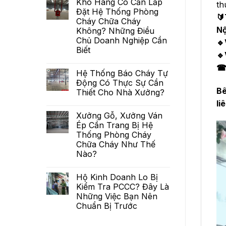
Kho Hàng Có Cần Lắp
th
Đặt Hệ Thống Phòng
🔰
Cháy Chữa Cháy
Nộ
Không? Những Điều
Chủ Doanh Nghiệp Cần
🔹
Biết
🔹
☎ 
Hệ Thống Báo Cháy Tự
Động Có Thực Sự Cần
Bê
Thiết Cho Nhà Xưởng?
li
Xưởng Gỗ, Xưởng Ván
Ép Cần Trang Bị Hệ
Thống Phòng Cháy
Chữa Cháy Như Thế
Nào?
Hộ Kinh Doanh Lo Bị
Kiểm Tra PCCC? Đây Là
Những Việc Bạn Nên
Chuẩn Bị Trước