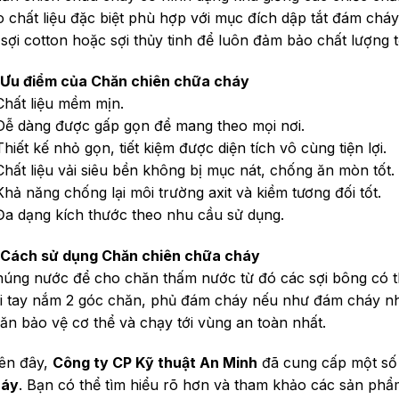
o chất liệu đặc biệt phù hợp với mục đích dập tắt đám ch
 sợi cotton hoặc sợi thủy tinh để luôn đảm bảo chất lượng 
 Ưu điểm của Chăn chiên chữa cháy
Chất liệu mềm mịn.
Dễ dàng được gấp gọn để mang theo mọi nơi.
Thiết kế nhỏ gọn, tiết kiệm được diện tích vô cùng tiện lợi.
Chất liệu vải siêu bền không bị mục nát, chống ăn mòn tốt.
Khả năng chống lại môi trường axit và kiềm tương đối tốt.
Đa dạng kích thước theo nhu cầu sử dụng.
 Cách sử dụng Chăn chiên chữa cháy
úng nước để cho chăn thấm nước từ đó các sợi bông có th
i tay nắm 2 góc chăn, phủ đám cháy nếu như đám cháy nh
ăn bảo vệ cơ thể và chạy tới vùng an toàn nhất.
ên đây,
Công ty CP Kỹ thuật An Minh
đã cung cấp một số
háy
. Bạn có thể tìm hiểu rõ hơn và tham khảo các sản phẩm