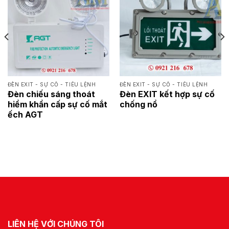
ĐÈN EXIT - SỰ CỐ - TIÊU LỆNH
ĐÈN EXIT - SỰ CỐ - TIÊU LỆNH
Đèn chiếu sáng thoát
Đèn EXIT kết hợp sự cố
hiểm khẩn cấp sự cố mắt
chống nổ
ếch AGT
LIÊN HỆ VỚI CHÚNG TÔI