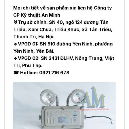
Mọi chi tiết về sản phẩm xin liên hệ Công ty
CP Kỹ thuật An Minh
🔰Trụ sở chính: SN 40, ngõ 124 đường Tân
Triều, Xóm Chùa, Triều Khúc, xã Tân Triều,
Thanh Trì, Hà Nội.
🔹VPGD 01: SN 510 đường Yên Ninh, phường
Yên Ninh, Yên Bái.
🔹VPGD 02: SN 2431 ĐLHV, Nông Trang, Việt
Trì, Phú Thọ.
☎ Hotline: 0921 216 678