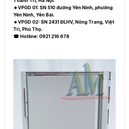
Thanh Trì, Hà Nội.
🔹VPGD 01: SN 510 đường Yên Ninh, phường
Yên Ninh, Yên Bái.
🔹VPGD 02: SN 2431 ĐLHV, Nông Trang, Việt
Trì, Phú Thọ.
☎ Hotline: 0921 216 678