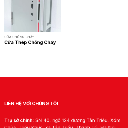
CỬA CHỐNG CHÁY
Cửa Thép Chống Cháy
LIÊN HỆ VỚI CHÚNG TÔI
Trụ sở chính
: SN 40, ngõ 124 đường Tân Triều, Xóm
Chùa, Triều Khúc, xã Tân Triều, Thanh Trì, Hà Nội.