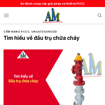
Skip
An Minh cung cấp giải pháp và thiết bị PCCC
to
content
CẨM NANG PCCC
,
UNCATEGORIZED
Tìm hiểu về đầu trụ chữa cháy