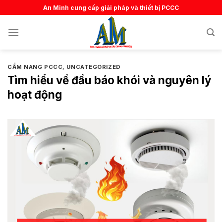
Skip
An Minh cung cấp giải pháp và thiết bị PCCC
to
content
CẨM NANG PCCC
,
UNCATEGORIZED
Tìm hiểu về đầu báo khói và nguyên lý
hoạt động