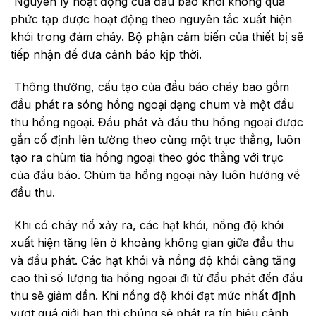
Nguyên lý hoạt động của đầu báo khói không quá
phức tạp được hoạt động theo nguyên tắc xuất hiện
khói trong đám cháy. Bộ phận cảm biến của thiết bị sẽ
tiếp nhận để đưa cảnh báo kịp thời.
Thông thường, cấu tạo của đầu báo cháy bao gồm
đầu phát ra sóng hồng ngoại dạng chum và một đầu
thu hồng ngoại. Đầu phát và đầu thu hồng ngoại được
gắn cố định lên tường theo cùng một trục thẳng, luôn
tạo ra chùm tia hồng ngoại theo góc thẳng với trục
của đầu báo. Chùm tia hồng ngoại này luôn hướng về
đầu thu.
Khi có cháy nổ xảy ra, các hạt khói, nồng độ khói
xuất hiện tăng lên ở khoảng không gian giữa đầu thu
và đầu phát. Các hạt khói và nồng độ khói càng tăng
cao thì số lượng tia hồng ngoại đi từ đầu phát đến đầu
thu sẽ giảm dần. Khi nồng độ khói đạt mức nhất định
vượt quá giới hạn thì chúng sẽ phát ra tín hiệu cảnh