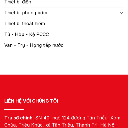
Thiết bị điện
Thiết bị phòng bơm
Thiết bị thoát hiểm
Tủ - Hộp - Kệ PCCC
Van - Trụ - Họng tiếp nước
LIÊN HỆ VỚI CHÚNG TÔI
Trụ sở chính
: SN 40, ngõ 124 đường Tân Triều, Xóm
Chùa, Triều Khúc, xã Tân Triều, Thanh Trì, Hà Nội.