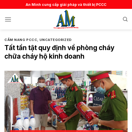
Skip
An Minh cung cấp giải pháp và thiết bị PCCC
to
content
CẨM NANG PCCC
,
UNCATEGORIZED
Tất tần tật quy định về phòng cháy
chữa cháy hộ kinh doanh