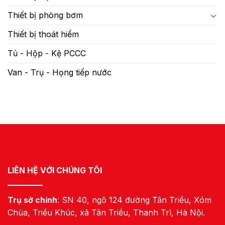
Thiết bị phòng bơm
Thiết bị thoát hiểm
Tủ - Hộp - Kệ PCCC
Van - Trụ - Họng tiếp nước
LIÊN HỆ VỚI CHÚNG TÔI
Trụ sở chính
: SN 40, ngõ 124 đường Tân Triều, Xóm
Chùa, Triều Khúc, xã Tân Triều, Thanh Trì, Hà Nội.