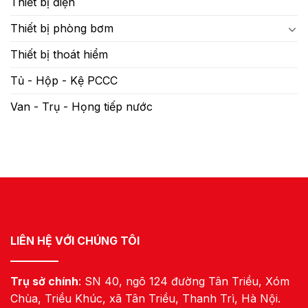
Thiết bị điện
Thiết bị phòng bơm
Thiết bị thoát hiểm
Tủ - Hộp - Kệ PCCC
Van - Trụ - Họng tiếp nước
LIÊN HỆ VỚI CHÚNG TÔI
Trụ sở chính
: SN 40, ngõ 124 đường Tân Triều, Xóm
Chùa, Triều Khúc, xã Tân Triều, Thanh Trì, Hà Nội.