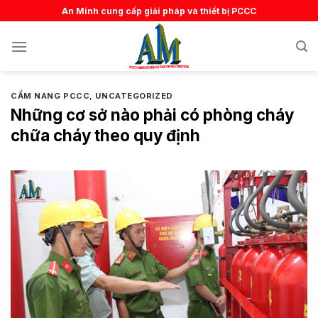
Skip
An Minh cung cấp giải pháp và thiết bị PCCC
to
content
CẨM NANG PCCC
,
UNCATEGORIZED
Những cơ sở nào phải có phòng cháy
chữa cháy theo quy định