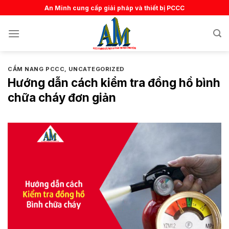
Skip
An Minh cung cấp giải pháp và thiết bị PCCC
to
content
CẨM NANG PCCC
,
UNCATEGORIZED
Hướng dẫn cách kiểm tra đồng hồ bình
chữa cháy đơn giản