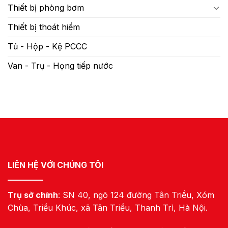
Thiết bị phòng bơm
Thiết bị thoát hiểm
Tủ - Hộp - Kệ PCCC
Van - Trụ - Họng tiếp nước
LIÊN HỆ VỚI CHÚNG TÔI
Trụ sở chính
: SN 40, ngõ 124 đường Tân Triều, Xóm
Chùa, Triều Khúc, xã Tân Triều, Thanh Trì, Hà Nội.