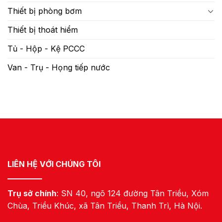
Thiết bị phòng bơm
Thiết bị thoát hiểm
Tủ - Hộp - Kệ PCCC
Van - Trụ - Họng tiếp nước
LIÊN HỆ VỚI CHÚNG TÔI
Trụ sở chính
: SN 40, ngõ 124 đường Tân Triều, Xóm
Chùa, Triều Khúc, xã Tân Triều, Thanh Trì, Hà Nội.