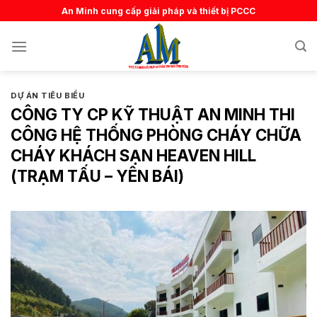
Skip
An Minh cung cấp giải pháp và thiết bị PCCC
to
content
DỰ ÁN TIÊU BIỂU
CÔNG TY CP KỸ THUẬT AN MINH THI
CÔNG HỆ THỐNG PHÒNG CHÁY CHỮA
CHÁY KHÁCH SẠN HEAVEN HILL
(TRẠM TẤU – YÊN BÁI)