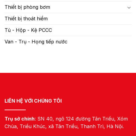
Thiết bị phòng bơm
Thiết bị thoát hiểm
Tủ - Hộp - Kệ PCCC
Van - Trụ - Họng tiếp nước
LIÊN HỆ VỚI CHÚNG TÔI
Trụ sở chính
: SN 40, ngõ 124 đường Tân Triều, Xóm
Chùa, Triều Khúc, xã Tân Triều, Thanh Trì, Hà Nội.