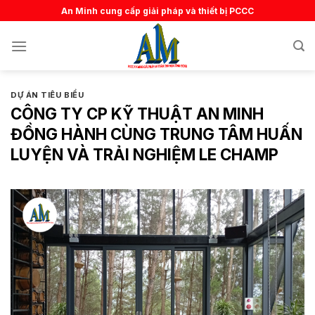
Skip
An Minh cung cấp giải pháp và thiết bị PCCC
to
content
DỰ ÁN TIÊU BIỂU
CÔNG TY CP KỸ THUẬT AN MINH
ĐỒNG HÀNH CÙNG TRUNG TÂM HUẤN
LUYỆN VÀ TRẢI NGHIỆM LE CHAMP