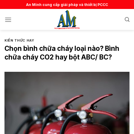
Skip
An Minh cung cấp giải pháp và thiết bị PCCC
to
content
KIẾN THỨC HAY
Chọn bình chữa cháy loại nào? Bình
chữa cháy CO2 hay bột ABC/ BC?