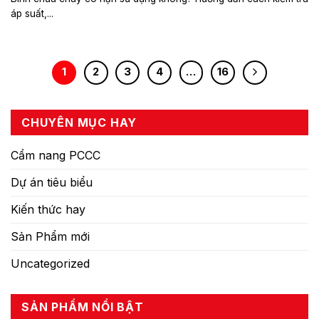
áp suất,...
1
2
3
4
…
16
CHUYÊN MỤC HAY
Cẩm nang PCCC
Dự án tiêu biểu
Kiến thức hay
Sản Phẩm mới
Uncategorized
SẢN PHẨM NỔI BẬT