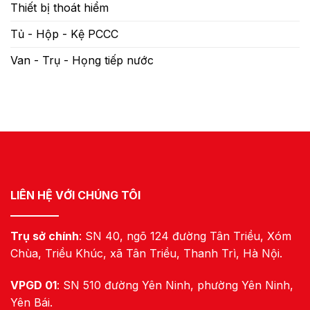
Thiết bị thoát hiểm
Tủ - Hộp - Kệ PCCC
Van - Trụ - Họng tiếp nước
LIÊN HỆ VỚI CHÚNG TÔI
Trụ sở chính
: SN 40, ngõ 124 đường Tân Triều, Xóm
Chùa, Triều Khúc, xã Tân Triều, Thanh Trì, Hà Nội.
VPGD 01
: SN 510 đường Yên Ninh, phường Yên Ninh,
Yên Bái.